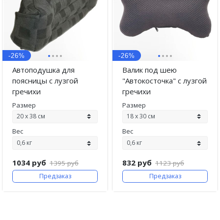
·
·
·
·
·
·
·
·
-26%
-26%
Автоподушка для
Валик под шею
поясницы с лузгой
"Автокосточка" с лузгой
гречихи
гречихи
Размер
Размер
Вес
Вес
1034 руб
832 руб
1395 руб
1123 руб
Предзаказ
Предзаказ