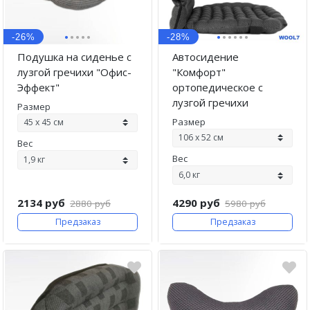
Брюки шерстяные
·
·
·
·
·
·
·
·
·
·
·
Шорты шерстяные
-26%
-28%
Подушка на сиденье с
Автосидение
Наколенники из шерсти
лузгой гречихи "Офис-
"Комфорт"
Эффект"
ортопедическое с
Воротники шерстяные
лузгой гречихи
Размер
Шапки из шерсти
Размер
Вес
Шарфы шерстяные
Вес
Пончо женское
2134 руб
4290 руб
2880 руб
5980 руб
Предзаказ
Предзаказ