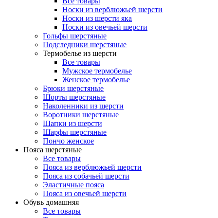
Все товары
Носки из верблюжьей шерсти
Носки из шерсти яка
Носки из овечьей шерсти
Гольфы шерстяные
Подследники шерстяные
Термобелье из шерсти
Все товары
Мужское термобелье
Женское термобелье
Брюки шерстяные
Шорты шерстяные
Наколенники из шерсти
Воротники шерстяные
Шапки из шерсти
Шарфы шерстяные
Пончо женское
Пояса шерстяные
Все товары
Пояса из верблюжьей шерсти
Пояса из собачьей шерсти
Эластичные пояса
Пояса из овечьей шерсти
Обувь домашняя
Все товары