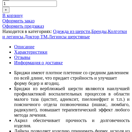
+
В корзину
Оформить заказ
Оформить предзаказ
Находится в категориях:
Одежда из шерсти
,
Бренды
,
Колготки
и легинсы
,
Доктор ТМ
,
Легинсы шерстяные
Описание
Характеристики
Отзывы
Информация о доставке
Бриджи имеют плотное плетение со средним давлением
по всей длине, что придает стройность и улучшает
форму бедер и ягодиц.
Бриджи из верблюжьей шерсти являются наилучшей
профилактикой воспалительных процессов в области
малого таза (цистит, аднексит, пиелонефрит и т.п.) и
поясничного отдела позвоночника (ишиас, люмбаго,
радикулит), повышает терапевтический эффект любого
метода лечения.
Акрил обеспечивает прочность и долговечность
изделия.
Лайкра позволяет изделию принимать форму, исходя из