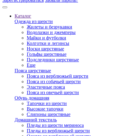
Зарегистрироваться
Забыли пароль?
Каталог
Одежда из шерсти
Жилеты и безрукавки
Водолазки и джемперы
Майки и футболки
Колготки и легинсы
Носки шерстяные
Гольфы шерстяные
Подследники шерстяные
Еще
Пояса шерстяные
Пояса из верблюжьей шерсти
Пояса из собачьей шерсти
Эластичные пояса
Пояса из овечьей шерсти
Обувь домашняя
Тапочки из шерсти
Высокие тапочки
Слипоны шерстяные
Домашний текстиль
Пледы из шерсти мериноса
Пледы из верблюжьей шерсти