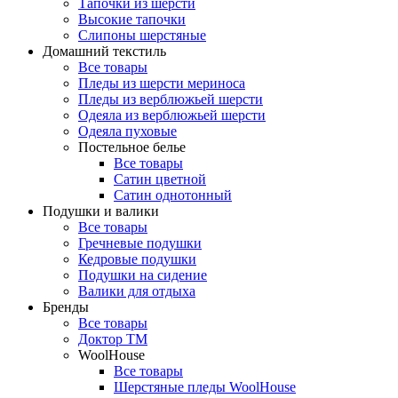
Тапочки из шерсти
Высокие тапочки
Слипоны шерстяные
Домашний текстиль
Все товары
Пледы из шерсти мериноса
Пледы из верблюжьей шерсти
Одеяла из верблюжьей шерсти
Одеяла пуховые
Постельное белье
Все товары
Сатин цветной
Сатин однотонный
Подушки и валики
Все товары
Гречневые подушки
Кедровые подушки
Подушки на сидение
Валики для отдыха
Бренды
Все товары
Доктор ТМ
WoolHouse
Все товары
Шерстяные пледы WoolHouse