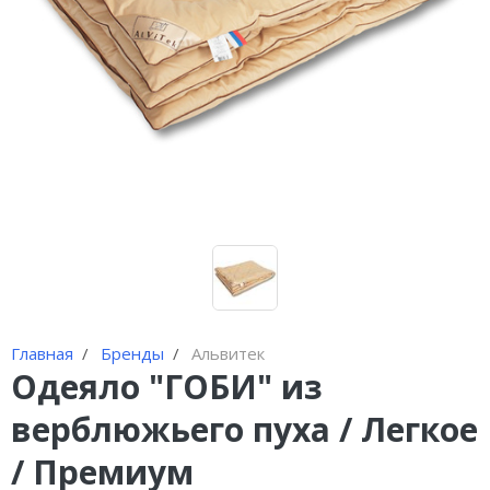
Брюки шерстяные
Шорты шерстяные
Наколенники из шерсти
Воротники шерстяные
Шапки из шерсти
Шарфы шерстяные
Пончо женское
Главная
Бренды
Альвитек
Одеяло "ГОБИ" из
верблюжьего пуха / Легкое
/ Премиум