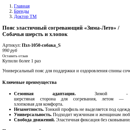
Главная
Бренды
Доктор ТМ
Пояс эластичный согревающий «Зима-Лето» /
Собачья шерсть и хлопок
Артикул:
Пзл-1050-собака_S
990 руб
Оставить отзыв
Купили более 1 раз
Универсальный
пояс
для
поддержки
и
оздоровления
спины
соч
Ключевые
преимущества
Сезонная
адаптация.
Зимой -
шерстяная
сторона
для
согревания,
летом
—
хлопковая
для
комфорта.
Незаметность.
Тонкий
профиль
не
выделяется
под
одежд
Универсальность.
Подходит
мужчинам
и
женщинам
люб
Свобода
движений.
Эластичная
фиксация
без
сковывани