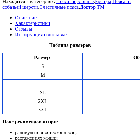
Находится в категориях:
Пояса шерстяные
,
Бренды
,
Пояса из
собачьей шерсти
,
Эластичные пояса
,
Доктор ТМ
Описание
Характеристики
Отзывы
Информация о доставке
Таблица размеров
Размер
Об
S
M
L
XL
2XL
3XL
Пояс
рекомендован
при:
радикулите
и
остеохондрозе;
растяжениях
мышц;