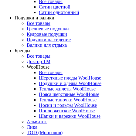
Все товары
Сатин цветной
Сатин однотонный
Подушки и валики
Все товары
Гречневые подушки
Кедровые подушки
Подушки на сидение
Валики для отдыха
Бренды
Все товары
Доктор ТМ
WoolHouse
Все товары
Шерстяные пледы WoolHouse
Подушки и одеяла WoolHouse
Теплые жилеты WoolHouse
Пояса шерстяные WoolHouse
Теплые тапочки WoolHouse
Носки и гольфы WoolHouse
Пончо женское WoolHouse
Шапки и варежки WoolHouse
Альвитек
Лика
TOD (Монголия)