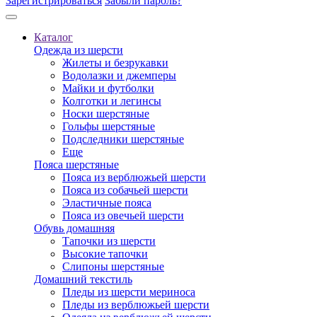
Зарегистрироваться
Забыли пароль?
Каталог
Одежда из шерсти
Жилеты и безрукавки
Водолазки и джемперы
Майки и футболки
Колготки и легинсы
Носки шерстяные
Гольфы шерстяные
Подследники шерстяные
Еще
Пояса шерстяные
Пояса из верблюжьей шерсти
Пояса из собачьей шерсти
Эластичные пояса
Пояса из овечьей шерсти
Обувь домашняя
Тапочки из шерсти
Высокие тапочки
Слипоны шерстяные
Домашний текстиль
Пледы из шерсти мериноса
Пледы из верблюжьей шерсти