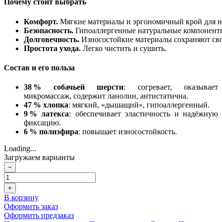
Почему
стоит
выбрать
Комфорт.
Мягкие
материалы
и
эргономичный
крой
для
н
Безопасность.
Гипоаллергенные
натуральные
компонент
Долговечность.
Износостойкие
материалы
сохраняют
св
Простота
ухода.
Легко
чистить
и
сушить.
Состав и его польза
38 % собачьей шерсти
: согревает, оказывает
микромассаж, содержит ланолин, антистатична.
47 % хлопка
: мягкий, «дышащий», гипоаллергенный.
9 % латекса
: обеспечивает эластичность и надёжную
фиксацию.
6 % полиэфира
: повышает износостойкость.
Loading...
Загружаем варианты
−
+
В корзину
Оформить заказ
Оформить предзаказ