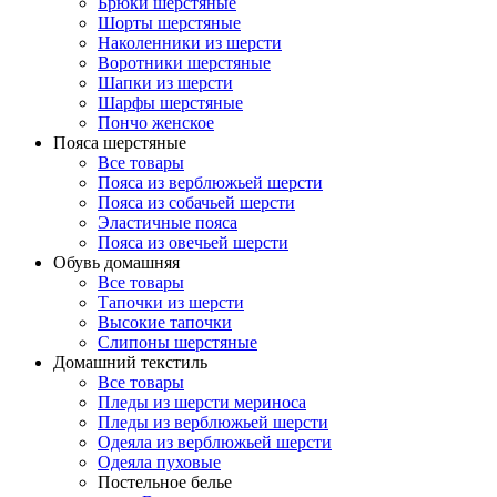
Брюки шерстяные
Шорты шерстяные
Наколенники из шерсти
Воротники шерстяные
Шапки из шерсти
Шарфы шерстяные
Пончо женское
Пояса шерстяные
Все товары
Пояса из верблюжьей шерсти
Пояса из собачьей шерсти
Эластичные пояса
Пояса из овечьей шерсти
Обувь домашняя
Все товары
Тапочки из шерсти
Высокие тапочки
Слипоны шерстяные
Домашний текстиль
Все товары
Пледы из шерсти мериноса
Пледы из верблюжьей шерсти
Одеяла из верблюжьей шерсти
Одеяла пуховые
Постельное белье