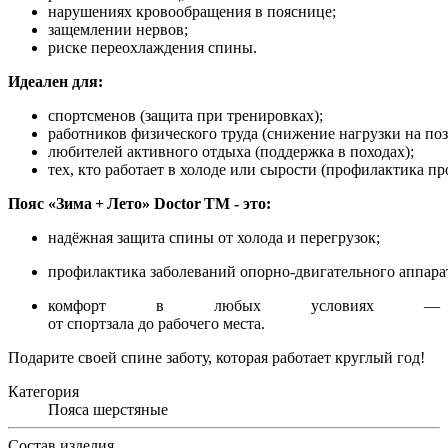
нарушениях
кровообращения
в
пояснице;
защемлении
нервов;
риске
переохлаждения
спины.
Идеален
для:
спортсменов
(защита
при
тренировках);
работников
физического
труда
(снижение
нагрузки
на
поз
любителей
активного
отдыха
(поддержка
в
походах);
тех,
кто
работает
в
холоде
или
сырости
(профилактика
пр
Пояс
«Зима
+ Лето»
Doctor
TM
- это:
надёжная
защита
спины
от
холода
и
перегрузок;
профилактика
заболеваний
опорно‑двигательного
аппара
комфорт
в
любых
условиях
—
от
спортзала
до
рабочего
места.
Подарите
своей
спине
заботу,
которая
работает
круглый
год!
Категория
Пояса шерстяные
Состав изделия