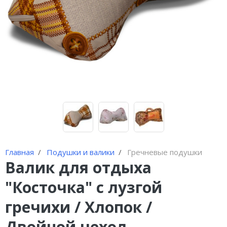
Брюки шерстяные
Шорты шерстяные
Наколенники из шерсти
Воротники шерстяные
Шапки из шерсти
Шарфы шерстяные
Пончо женское
Главная
Подушки и валики
Гречневые подушки
Валик для отдыха
"Косточка" с лузгой
гречихи / Хлопок /
Двойной чехол