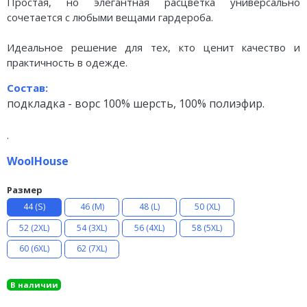
Простая, но элегантная расцветка универсально
сочетается с любыми вещами гардероба.
Идеальное решение для тех, кто ценит качество и
практичность в одежде.
Состав:
подкладка - ворс 100% шерсть,
100% полиэфир.
.
WoolHouse
Размер
44 (S)
46 (М)
48 (L)
50 (XL)
52 (2XL)
54 (3XL)
56 (4XL)
58 (5XL)
60 (6XL)
62 (7XL)
В наличии