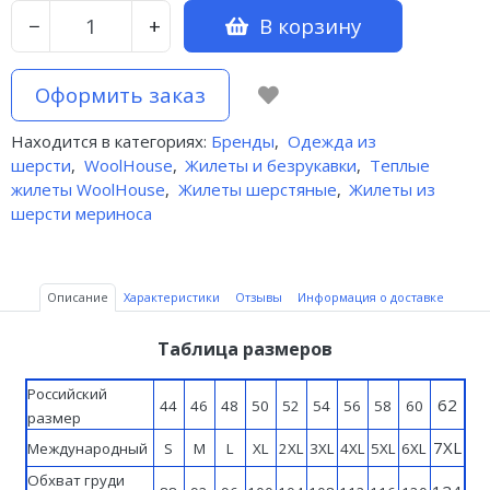
В корзину
−
+
Оформить заказ
Находится в категориях:
Бренды
,
Одежда из
шерсти
,
WoolHouse
,
Жилеты и безрукавки
,
Теплые
жилеты WoolHouse
,
Жилеты шерстяные
,
Жилеты из
шерсти мериноса
Описание
Характеристики
Отзывы
Информация о доставке
Таблица размеров
Российский
62
44
46
48
50
52
54
56
58
60
размер
7XL
Международный
S
M
L
XL
2XL
3XL
4XL
5XL
6XL
Обхват груди