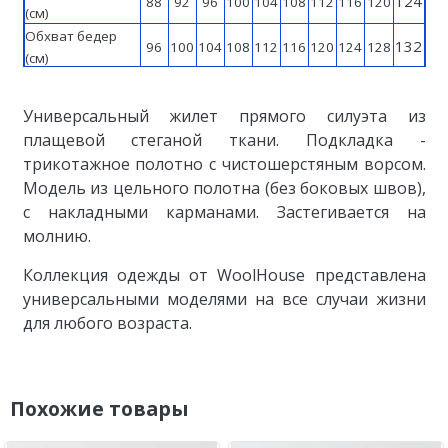
124
88
92
96
100
104
108
112
116
120
(см)
Обхват бедер
132
96
100
104
108
112
116
120
124
128
(см)
170
Рост (см)
170
170
170
170
170
170
170
170
170
Универсальный жилет прямого силуэта из
плащевой стеганой ткани. Подкладка -
трикотажное полотно с чистошерстяным ворсом.
Модель из цельного полотна (без боковых швов),
с накладными карманами. Застегивается на
молнию.
Коллекция одежды от WoolHouse представлена
универсальными моделями на все случаи жизни
для любого возраста.
Похожие товары