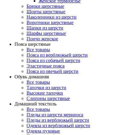
Женское термобелье
Брюки шерстяные
Шорты шерстяные
Наколенники из шерсти
Воротники шерстяные
Шапки из шерсти
Шарфы шерстяные
Пончо женское
Пояса шерстяные
Все товары
Пояса из верблюжьей шерсти
Пояса из собачьей шерсти
Эластичные пояса
Пояса из овечьей шерсти
Обувь домашняя
Все товары
Тапочки из шерсти
Высокие тапочки
Слипоны шерстяные
Домашний текстиль
Все товары
Пледы из шерсти мериноса
Пледы из верблюжьей шерсти
Одеяла из верблюжьей шерсти
Одеяла пуховые