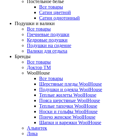
Постельное белье
Все товары
Сатин цветной
Сатин однотонный
Подушки и валики
Все товары
Гречневые подушки
Кедровые подушки
Подушки на сидение
Валики для отдыха
Бренды
Все товары
Доктор ТМ
WoolHouse
Все товары
Шерстяные пледы WoolHouse
Подушки и одеяла WoolHouse
Теплые жилеты WoolHouse
Пояса шерстяные WoolHouse
Теплые тапочки WoolHouse
Носки и гольфы WoolHouse
Пончо женское WoolHouse
Шапки и варежки WoolHouse
Альвитек
Лика