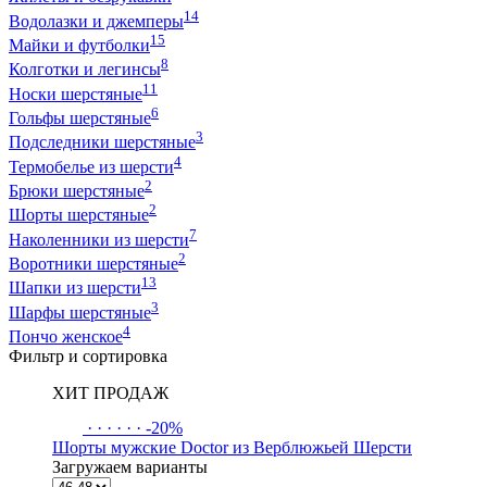
14
Водолазки и джемперы
15
Майки и футболки
8
Колготки и легинсы
11
Носки шерстяные
6
Гольфы шерстяные
3
Подследники шерстяные
4
Термобелье из шерсти
2
Брюки шерстяные
2
Шорты шерстяные
7
Наколенники из шерсти
2
Воротники шерстяные
13
Шапки из шерсти
3
Шарфы шерстяные
4
Пончо женское
Фильтр и сортировка
ХИТ ПРОДАЖ
·
·
·
·
·
·
-20%
Шорты мужские Doctor из Верблюжьей Шерсти
Загружаем варианты