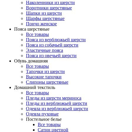
Наколенники из шерсти
Воротники шерстяные
Шапки из шерсти
Шарфы шерстяные
Пончо женское
Пояса шерстяные
Все товары
Пояса из верблюжьей шерсти
Пояса из собачьей шерсти
Эластичные пояса
Пояса из овечьей шерсти
Обувь домашняя
Все товары
Тапочки из шерсти
Высокие тапочки
Слипоны шерстяные
Домашний текстиль
Все товары
Пледы из шерсти мериноса
Пледы из верблюжьей шерсти
Одеяла из верблюжьей шерсти
Одеяла пуховые
Постельное белье
Все товары
Сатин цветной