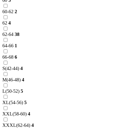
60
5
60-62
2
62
4
62-64
38
64-66
1
66-68
6
S(42-44)
4
M(46-48)
4
L(50-52)
5
XL(54-56)
5
XXL(58-60)
4
XXXL(62-64)
4