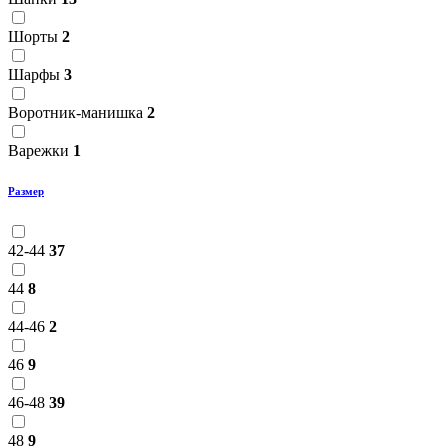
Шорты
2
Шарфы
3
Воротник-манишка
2
Варежки
1
Размер
42-44
37
44
8
44-46
2
46
9
46-48
39
48
9