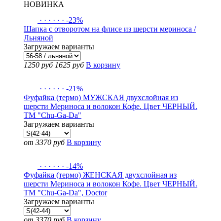
НОВИНКА
·
·
·
·
·
·
-23%
Шапка с отворотом на флисе из шерсти мериноса /
Льняной
Загружаем варианты
1250 руб
1625 руб
В корзину
·
·
·
·
·
·
-21%
Фуфайка (термо) МУЖСКАЯ двухслойная из
шерсти Мериноса и волокон Кофе. Цвет ЧЕРНЫЙ.
ТМ "Chu-Ga-Da"
Загружаем варианты
от 3370 руб
В корзину
·
·
·
·
·
·
-14%
Фуфайка (термо) ЖЕНСКАЯ двухслойная из
шерсти Мериноса и волокон Кофе. Цвет ЧЕРНЫЙ.
ТМ "Chu-Ga-Da", Doctor
Загружаем варианты
от 3370 руб
В корзину