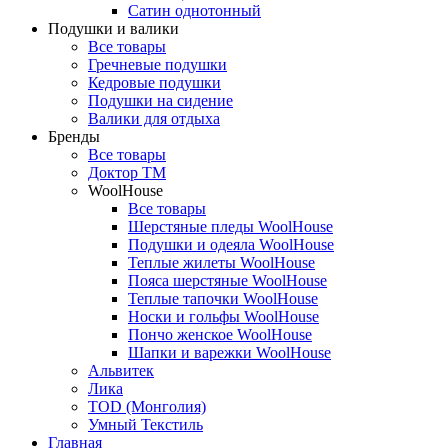
Сатин однотонный
Подушки и валики
Все товары
Гречневые подушки
Кедровые подушки
Подушки на сидение
Валики для отдыха
Бренды
Все товары
Доктор ТМ
WoolHouse
Все товары
Шерстяные пледы WoolHouse
Подушки и одеяла WoolHouse
Теплые жилеты WoolHouse
Пояса шерстяные WoolHouse
Теплые тапочки WoolHouse
Носки и гольфы WoolHouse
Пончо женское WoolHouse
Шапки и варежки WoolHouse
Альвитек
Лика
TOD (Монголия)
Умный Текстиль
Главная