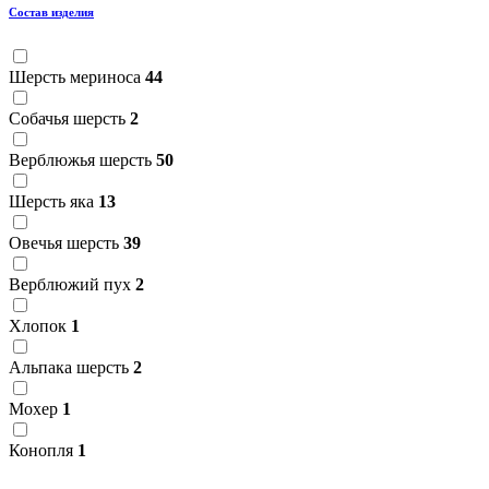
Состав изделия
Шерсть мериноса
44
Собачья шерсть
2
Верблюжья шерсть
50
Шерсть яка
13
Овечья шерсть
39
Верблюжий пух
2
Хлопок
1
Альпака шерсть
2
Мохер
1
Конопля
1