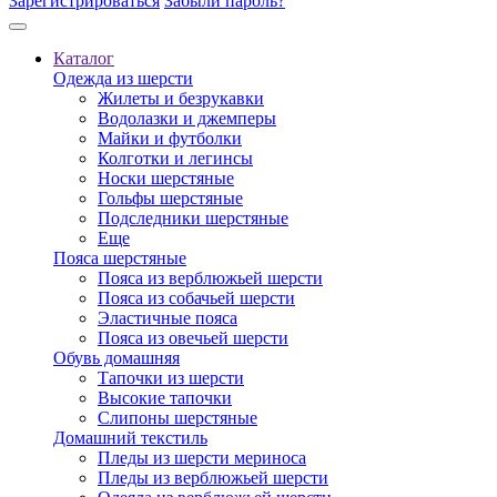
Зарегистрироваться
Забыли пароль?
Каталог
Одежда из шерсти
Жилеты и безрукавки
Водолазки и джемперы
Майки и футболки
Колготки и легинсы
Носки шерстяные
Гольфы шерстяные
Подследники шерстяные
Еще
Пояса шерстяные
Пояса из верблюжьей шерсти
Пояса из собачьей шерсти
Эластичные пояса
Пояса из овечьей шерсти
Обувь домашняя
Тапочки из шерсти
Высокие тапочки
Слипоны шерстяные
Домашний текстиль
Пледы из шерсти мериноса
Пледы из верблюжьей шерсти