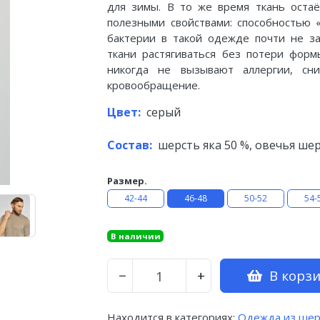
для зимы. В то же время ткань остаё
полезными свойствами: способностью
бактерии в такой одежде почти не за
ткани растягиваться без потери форм
никогда не вызывают аллергии, сн
кровообращение.
Цвет:
серый
Состав:
шерсть яка 50 %, овечья шерс
Размер.
42-44
46-48
50-52
54-
В наличии
В корз
−
+
Находится в категориях:
Одежда из шер