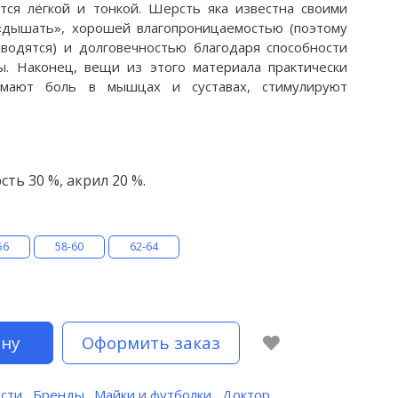
тся лёгкой и тонкой. Шерсть яка известна своими
 «дышать», хорошей влагопроницаемостью (поэтому
водятся) и долговечностью благодаря способности
ы. Наконец, вещи из этого материала практически
имают боль в мышцах и суставах, стимулируют
ть 30 %, акрил 20 %.
56
58-60
62-64
ину
Оформить заказ
сти
,
Бренды
,
Майки и футболки
,
Доктор