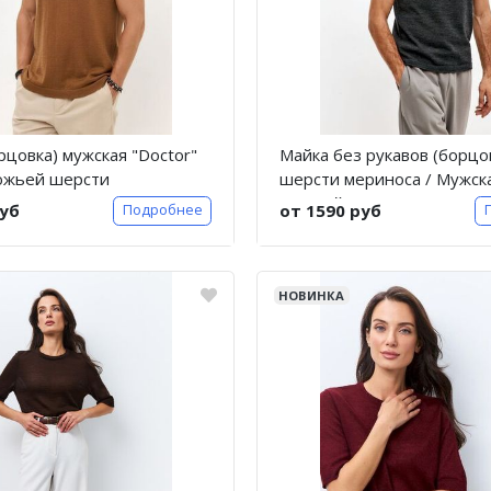
рцовка) мужская "Doctor"
Майка без рукавов (борцо
южьей шерсти
шерсти мериноса / Мужска
Темный антрацит / Doctor
руб
от 1590 руб
Подробнее
НОВИНКА