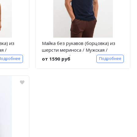
вка) из
Майка без рукавов (борцовка) из
я /
шерсти мериноса / Мужская /
Темно-синий / Doctor
от 1590 руб
Подробнее
Подробнее