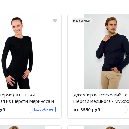
НОВИНКА
(термо) ЖЕНСКАЯ
Джемпер классический то
ая из шерсти Мериноса и
шерсти мериноса / Мужско
Кофе. Цвет ЧЕРНЫЙ. ТМ
Темно-синий
руб
от 3550 руб
Подробнее
a", Doctor