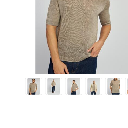
Брюки шерстяные
Шорты шерстяные
Наколенники из шерсти
Воротники шерстяные
Шапки из шерсти
Шарфы шерстяные
Пончо женское