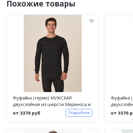
Похожие товары
Фуфайка (термо) МУЖСКАЯ
Фуфайка 
двухслойная из шерсти Мериноса и
двухслойн
волокон Кофе. Цвет ЧЕРНЫЙ. ТМ
волокон 
от 3370 руб
от 3370 
Подробнее
"Chu-Ga-Da"
"Chu-Ga-D