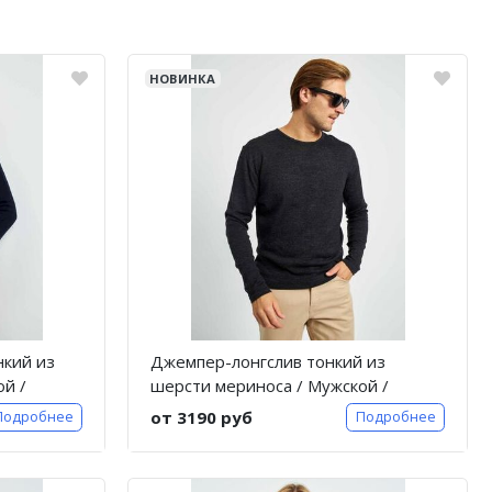
НОВИНКА
нкий из
Джемпер-лонгслив тонкий из
й /
шерсти мериноса / Мужской /
Антрацит
от 3190 руб
Подробнее
Подробнее