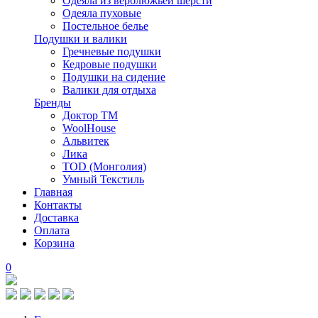
Одеяла из верблюжьей шерсти
Одеяла пуховые
Постельное белье
Подушки и валики
Гречневые подушки
Кедровые подушки
Подушки на сидение
Валики для отдыха
Бренды
Доктор ТМ
WoolHouse
Альвитек
Лика
TOD (Монголия)
Умный Текстиль
Главная
Контакты
Доставка
Оплата
Корзина
0