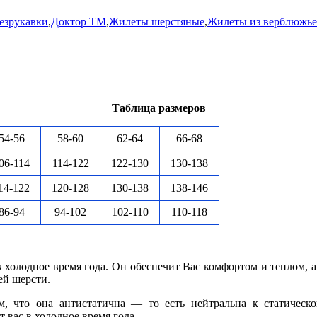
езрукавки
,
Доктор ТМ
,
Жилеты шерстяные
,
Жилеты из верблюжье
Таблица размеров
54-56
58-60
62-64
66-68
06-114
114-122
122-130
130-138
14-122
120-128
130-138
138-146
86-94
94-102
102-110
110-118
 холодное время года. Он обеспечит Вас комфортом и теплом, а
ей шерсти.
, что она антистатична — то есть нейтральна к статическо
т вас в холодное время года