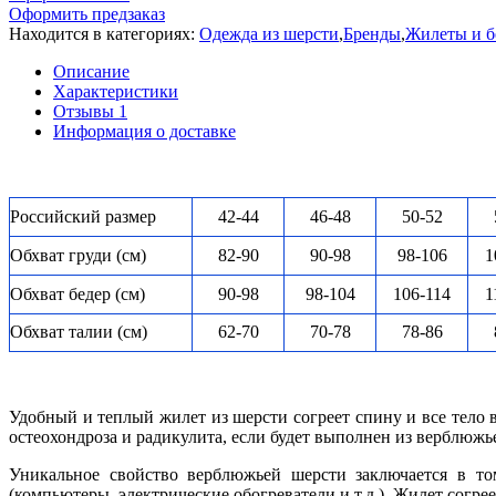
Оформить предзаказ
Находится в категориях:
Одежда из шерсти
,
Бренды
,
Жилеты и б
Описание
Характеристики
Отзывы
1
Информация о доставке
Российский размер
42-44
46-48
50-52
Обхват груди (см)
82-90
90-98
98-106
1
Обхват бедер (см)
90-98
98-104
106-114
1
Обхват талии (см)
62-70
70-78
78-86
Удобный и теплый жилет из шерсти согреет спину и все тело в
остеохондроза и радикулита, если будет выполнен из верблюжь
Уникальное свойство верблюжьей шерсти заключается в том
(компьютеры, электрические обогреватели и т.д.). Жилет согрее