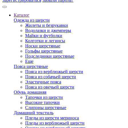
Зарегистрироваться
Забыли пароль?
Каталог
Одежда из шерсти
Жилеты и безрукавки
Водолазки и джемперы
Майки и футболки
Колготки и легинсы
Носки шерстяные
Гольфы шерстяные
Подследники шерстяные
Еще
Пояса шерстяные
Пояса из верблюжьей шерсти
Пояса из собачьей шерсти
Эластичные пояса
Пояса из овечьей шерсти
Обувь домашняя
Тапочки из шерсти
Высокие тапочки
Слипоны шерстяные
Домашний текстиль
Пледы из шерсти мериноса
Пледы из верблюжьей шерсти