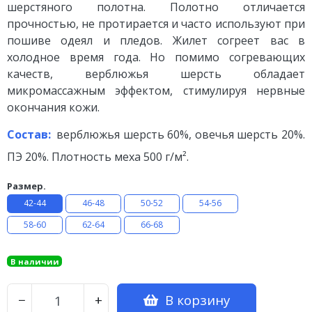
шерстяного полотна. Полотно отличается
прочностью, не протирается и часто используют при
пошиве одеял и пледов. Жилет согреет вас в
холодное время года. Но помимо согревающих
качеств, верблюжья шерсть обладает
микромассажным эффектом, стимулируя нервные
окончания кожи.
Состав:
верблюжья шерсть 60%, овечья шерсть 20%.
ПЭ 20%. Плотность меха 500 г/м².
Размер.
42-44
46-48
50-52
54-56
58-60
62-64
66-68
В наличии
В корзину
−
+