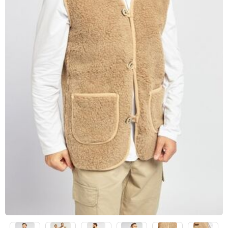
Брюки шерстяные
Шорты шерстяные
Наколенники из шерсти
Воротники шерстяные
Шапки из шерсти
Шарфы шерстяные
Пончо женское