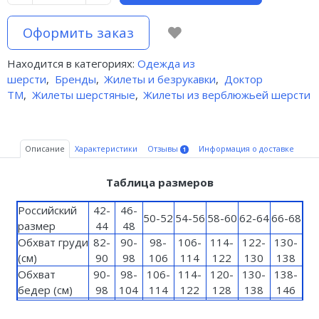
Оформить заказ
Находится в категориях:
Одежда из
шерсти
,
Бренды
,
Жилеты и безрукавки
,
Доктор
ТМ
,
Жилеты шерстяные
,
Жилеты из верблюжьей шерсти
Описание
Характеристики
Отзывы
Информация о доставке
1
Таблица размеров
Российский
42-
46-
50-52
54-56
58-60
62-64
66-68
размер
44
48
Обхват груди
82-
90-
98-
106-
114-
122-
130-
(см)
90
98
106
114
122
130
138
Обхват
90-
98-
106-
114-
120-
130-
138-
бедер (см)
98
104
114
122
128
138
146
Обхват талии
62-
70-
94-
102-
110-
78-86
86-94